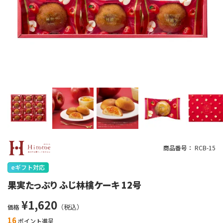
商品番号
RCB-15
eギフト対応
果実たっぷり ふじ林檎ケーキ 12号
¥
1,620
価格
16
ポイント進呈