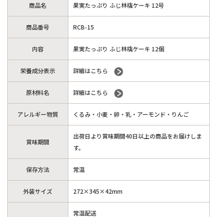
商品名
果実たっぷり ふじ林檎ケーキ 12号
商品番号
RCB-15
内容
果実たっぷり ふじ林檎ケーキ 12個
栄養成分表示
詳細はこちら
原材料名
詳細はこちら
アレルギー物質
くるみ・小麦・卵・乳・アーモンド・りんご
出荷日より賞味期間40日以上の商品をお届けしま
賞味期間
す。
保存方法
常温
外装サイズ
272×345×42mm
常温配送