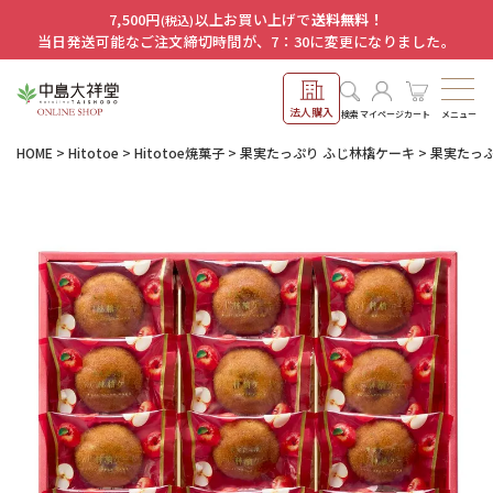
7,500円
以上お買い上げで
送料無料！
(税込)
当日発送可能なご注文締切時間が、7：30に変更になりました。
法人購入
メニュー
検索
マイページ
カート
HOME
Hitotoe
Hitotoe焼菓子
果実たっぷり ふじ林檎ケーキ
果実たっぷ