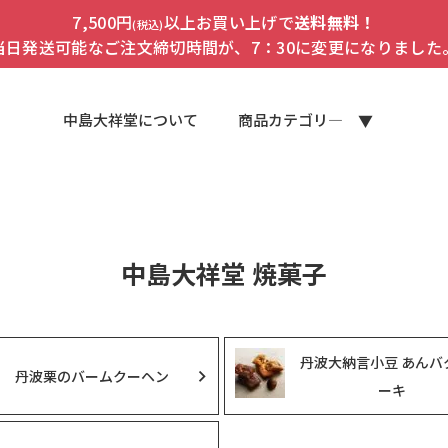
7,500円
以上お買い上げで
送料無料！
(税込)
当日発送可能なご注文締切時間が、7：30に変更になりました
中島大祥堂について
商品カテゴリ―
中島大祥堂 焼菓子
丹波大納言小豆 あんバ
丹波栗のバームクーヘン
ーキ