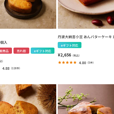
丹波大納言小豆 あんバターケーキ 
0個入
eギフト対応
載商品
売れ筋
eギフト対応
¥
2,656
4.80
（
5件
）
4.88
（
128件
）