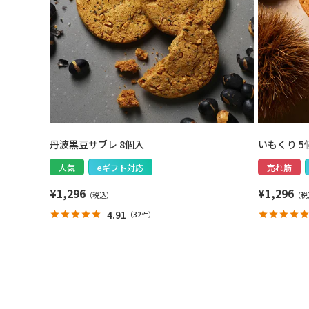
丹波黒豆サブレ 8個入
いもくり 5
人気
eギフト対応
売れ筋
¥
1,296
¥
1,296
4.91
（
32件
）