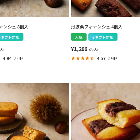
ナンシェ 8個入
丹波栗フィナンシェ 4個入
eギフト対応
人気
eギフト対応
¥
1,296
4.94
4.57
（
18件
）
（
14件
）