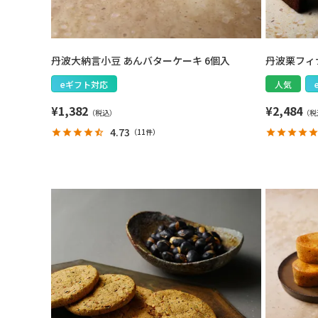
丹波大納言小豆 あんバターケーキ 6個入
丹波栗フィ
eギフト対応
人気
¥
1,382
¥
2,484
4.73
（
11件
）