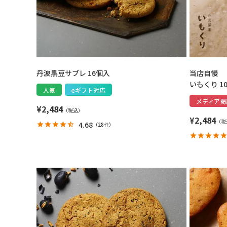
丹波黒豆サブレ 16個入
当店自慢
いもくり 1
人気
eギフト対応
メディア掲
¥
2,484
¥
2,484
4.68
（
28件
）