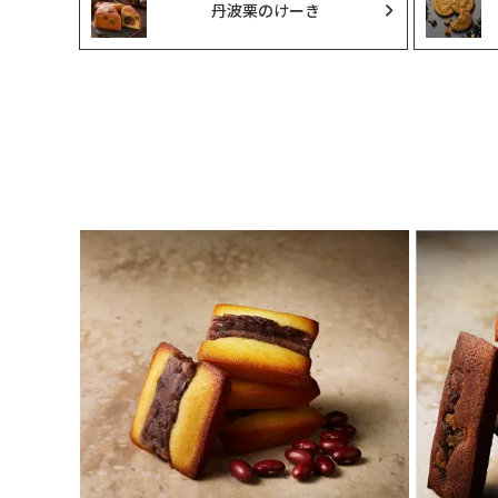
丹波栗のけーき