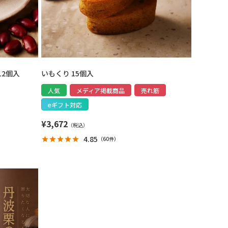
12個入
いもくり 15個入
人気
メディア掲載商品
売れ筋
eギフト対応
¥
3,672
4.85
（
60件
）