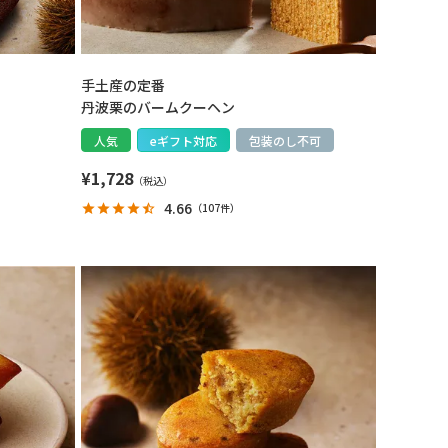
手土産の定番
丹波栗のバームクーヘン
人気
eギフト対応
包装のし不可
¥
1,728
4.66
（
107件
）