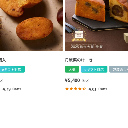
個入
丹波栗のけーき
eギフト対応
人気
eギフト対応
包装のし
¥
5,400
4.79
4.61
（
86件
）
（
28件
）