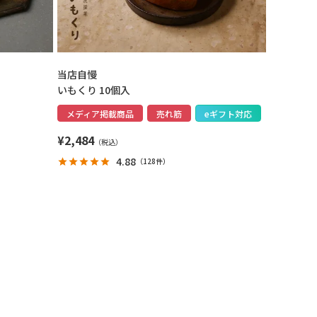
当店自慢
いもくり 10個入
メディア掲載商品
売れ筋
eギフト対応
¥
2,484
4.88
（
128件
）