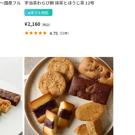
ト～国産フル
宇治茶わらび餅 抹茶とほうじ茶 12号
eギフト対応
¥
2,160
4.75
（
12件
）