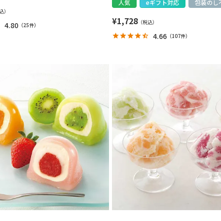
人気
eギフト対応
包装のし
¥
1,728
4.80
（
25件
）
4.66
（
107件
）