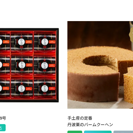
9号
手土産の定番
丹波栗のバームクーヘン
応