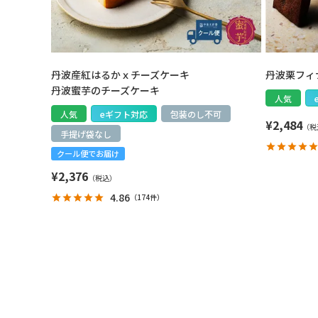
丹波産紅はるかｘチーズケーキ
丹波栗フィ
丹波蜜芋のチーズケーキ
人気
人気
eギフト対応
包装のし不可
¥
2,484
手提げ袋なし
クール便でお届け
¥
2,376
4.86
（
174件
）