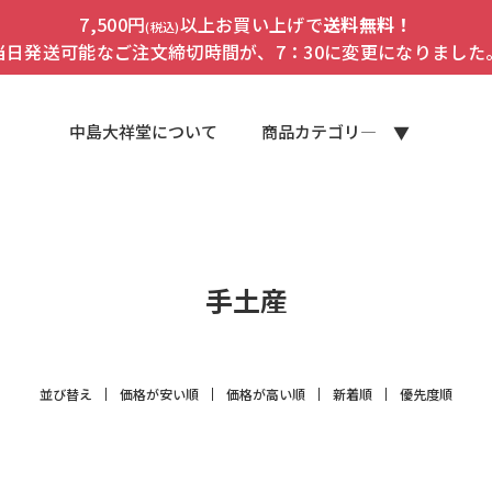
7,500円
以上お買い上げで
送料無料！
(税込)
当日発送可能なご注文締切時間が、7：30に変更になりました
中島大祥堂について
商品カテゴリ―
手土産
並び替え
価格が安い順
価格が高い順
新着順
優先度順