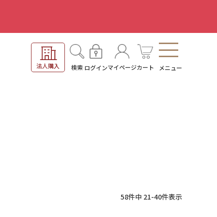
。
法人購入
検索
マイページ
カート
ログイン
メニュー
58
件中
21
-
40
件表示