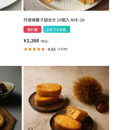
丹波焼菓子詰合せ 10個入 NYE-20
売れ筋
eギフト対応
¥
2,268
4.83
（
115件
）