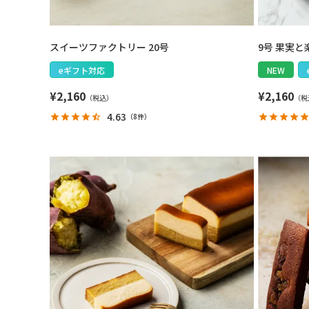
スイーツファクトリー 20号
9号 果実
eギフト対応
NEW
¥
2,160
¥
2,160
4.63
（
8件
）