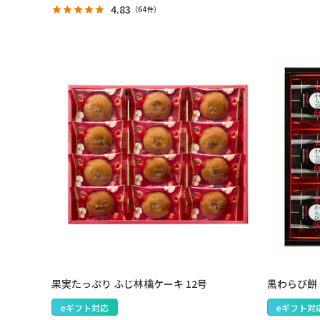
4.83
（
64件
）
果実たっぷり ふじ林檎ケーキ 12号
黒わらび餅 
eギフト対応
eギフト対