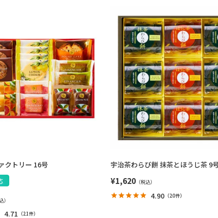
クトリー 16号
宇治茶わらび餅 抹茶とほうじ茶 9
¥
1,620
応
4.90
（
20件
）
4.71
（
21件
）