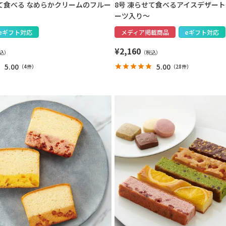
せて食べる なめらかクリームのフルー
8号 凍らせて食べるアイスデザー
ーツ入り～
eギフト対応
メディア掲載商品
eギフト対応
¥
2,160
5.00
5.00
（
4件
）
（
28件
）