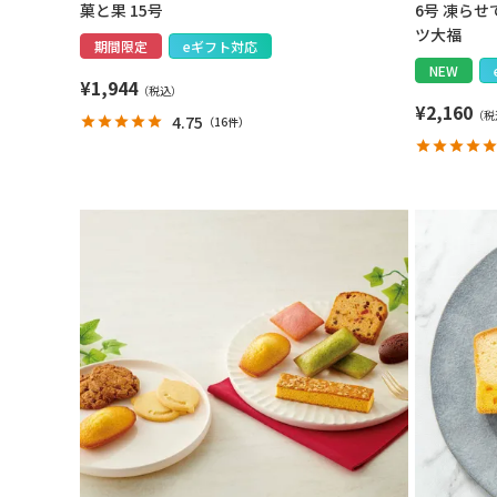
菓と果 15号
6号 凍ら
ツ大福
期間限定
eギフト対応
NEW
¥
1,944
¥
2,160
4.75
（
16件
）