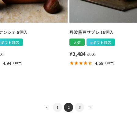
ナンシェ 8個入
丹波黒豆サブレ 16個入
eギフト対応
人気
eギフト対応
¥
2,484
4.94
4.68
（
18件
）
（
28件
）
1
2
3