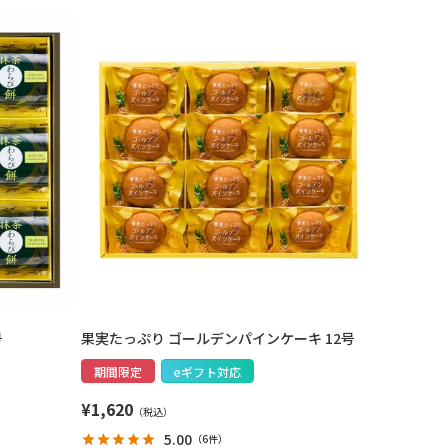
号
果実たっぷり ゴールデンパインケーキ 12号
期間限定
eギフト対応
¥
1,620
5.00
（
6件
）