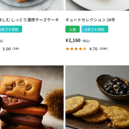
と楽しむ しっとり濃厚チーズケーキ
キュートセレクション 26号
eギフト対応
人気
eギフト対応
¥
2,160
5.00
4.70
（
3件
）
（
30件
）