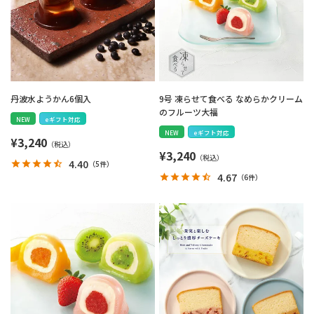
丹波水ようかん6個入
9号 凍らせて食べる なめらかクリーム
のフルーツ大福
NEW
eギフト対応
NEW
eギフト対応
¥
3,240
¥
3,240
4.40
（
5件
）
4.67
（
6件
）