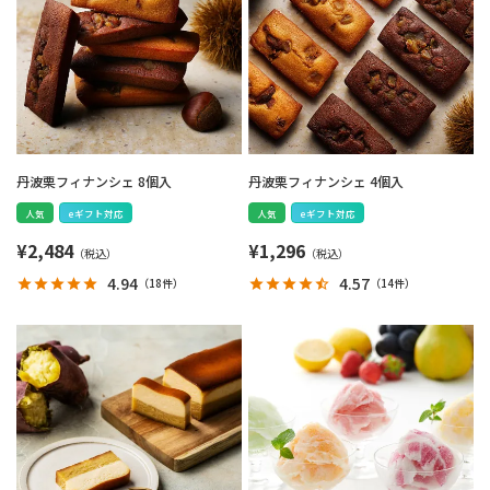
丹波栗フィナンシェ 8個入
丹波栗フィナンシェ 4個入
人気
eギフト対応
人気
eギフト対応
¥
2,484
¥
1,296
4.94
4.57
（
18件
）
（
14件
）