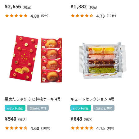
¥
2,656
¥
1,382
4.80
4.73
（
5件
）
（
11件
）
果実たっぷり ふじ林檎ケーキ 4号
キュートセレクション 4号
eギフト対応
包装のし不可
eギフト対応
包装のし不可
¥
540
¥
648
4.60
4.75
（
10件
）
（
8件
）