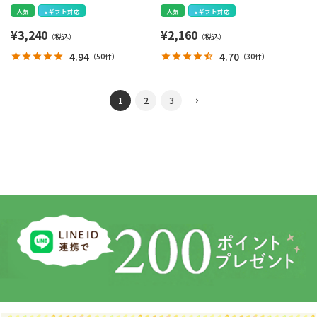
人気
eギフト対応
人気
eギフト対応
¥
3,240
¥
2,160
4.94
4.70
（
50件
）
（
30件
）
1
2
3