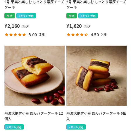
9号 果実と楽しむ しっとり濃厚チーズ
6号 果実と楽しむ しっとり濃厚チーズ
ケーキ
ケーキ
NEW
eギフト対応
NEW
eギフト対応
¥
2,160
¥
1,620
5.00
4.50
（
3件
）
（
4件
）
丹波大納言小豆 あんバターケーキ 12
丹波大納言小豆 あんバターケーキ 6個
個入
入
eギフト対応
eギフト対応