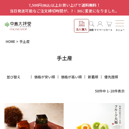
7,500円
以上お買い上げで
送料無料！
(税込)
当日発送可能なご注文締切時間が、7：30に変更になりました。
法人購入
メニュー
検索
マイページ
カート
HOME
手土産
手土産
並び替え
価格が安い順
価格が高い順
新着順
優先度順
58
件中
1
-
20
件表示