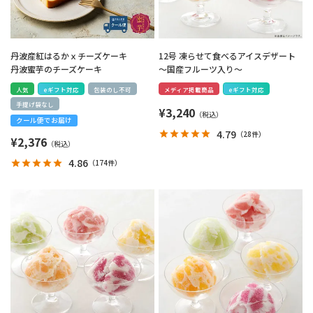
丹波産紅はるかｘチーズケーキ
12号 凍らせて食べるアイスデザート
丹波蜜芋のチーズケーキ
～国産フルーツ入り～
人気
eギフト対応
包装のし不可
メディア掲載商品
eギフト対応
手提げ袋なし
¥
3,240
クール便でお届け
4.79
（
28件
）
¥
2,376
4.86
（
174件
）