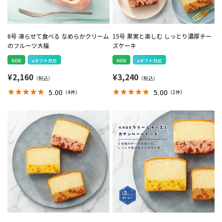
6号 凍らせて食べる なめらかクリーム
15号 果実と楽しむ しっとり濃厚チー
のフルーツ大福
ズケーキ
NEW
eギフト対応
NEW
eギフト対応
¥
2,160
¥
3,240
5.00
5.00
（
4件
）
（
1件
）