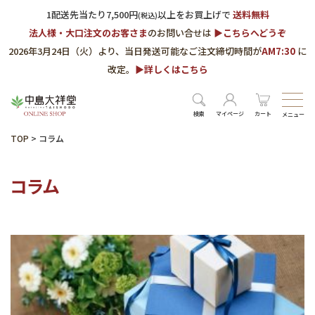
1配送先当たり7,500円
以上をお買上げで
送料無料
(税込)
法人様・大口注文のお客さま
のお問い合せは
▶︎こちらへどうぞ
2026年3月24日（火）より、当日発送可能なご注文締切時間が
AM7:30
に
改定。
▶︎詳しくはこちら
検索
マイページ
カート
メニュー
TOP
>
コラム
コラム