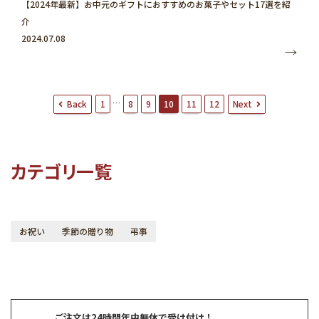
【2024年最新】お中元のギフトにおすすめのお菓子やセット17選を紹
介
2024.07.08
投
…
Back
Next
1
8
9
10
11
12
稿
ナ
ビ
ゲ
ー
カテゴリ一覧
シ
ョ
ン
お祝い
季節の贈り物
弔事
ご注文は24時間年中無休で受け付け！