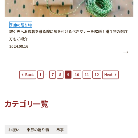
季節の贈り物
取引先へお歳暮を贈る際に気を付けるべきマナーを解説！贈り物の選び
方もご紹介
2024.08.16
投
…
Back
Next
1
7
8
9
10
11
12
稿
ナ
ビ
ゲ
ー
カテゴリ一覧
シ
ョ
ン
お祝い
季節の贈り物
弔事