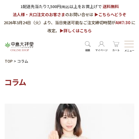
1配送先当たり7,500円
以上をお買上げで
送料無料
(税込)
法人様・大口注文のお客さま
のお問い合せは
▶︎こちらへどうぞ
2026年3月24日（火）より、当日発送可能なご注文締切時間が
AM7:30
に
改定。
▶︎詳しくはこちら
検索
マイページ
カート
メニュー
TOP
>
コラム
コラム