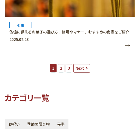
弔事
仏壇に供えるお菓子の選び方！相場やマナー、おすすめの商品をご紹介
2025.02.28
投
Next
1
2
3
稿
ナ
ビ
ゲ
ー
カテゴリ一覧
シ
ョ
ン
お祝い
季節の贈り物
弔事