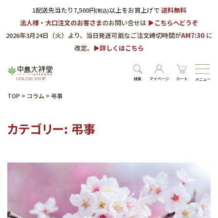
1配送先当たり7,500円
以上をお買上げで
送料無料
(税込)
法人様・大口注文のお客さま
のお問い合せは
▶︎こちらへどうぞ
2026年3月24日（火）より、当日発送可能なご注文締切時間が
AM7:30
に
改定。
▶︎詳しくはこちら
検索
マイページ
カート
メニュー
TOP
>
コラム
>
弔事
カテゴリー:
弔事