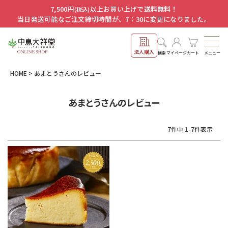
7,500円
以上お買い上げで
送料無料！
(税込)
当日発送可能なご注文締切時間が、7：30に変更になりました。
法人購入
メニュー
検索
マイページ
カート
HOME
あまとうさんのレビュー
あまとうさんのレビュー
7
件中
1
-
7
件表示