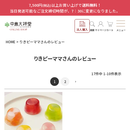
7,500円
以上お買い上げで
送料無料！
(税込)
当日発送可能なご注文締切時間が、7：30に変更になりました。
法人購入
メニュー
検索
マイページ
カート
HOME
りきピーママさんのレビュー
りきピーママさんのレビュー
17
件中
1
-
10
件表示
1
2