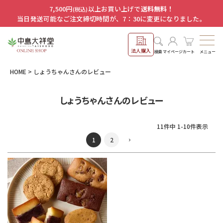
7,500円
以上お買い上げで
送料無料！
(税込)
当日発送可能なご注文締切時間が、7：30に変更になりました。
法人購入
メニュー
検索
マイページ
カート
HOME
しょうちゃんさんのレビュー
しょうちゃんさんのレビュー
11
件中
1
-
10
件表示
1
2