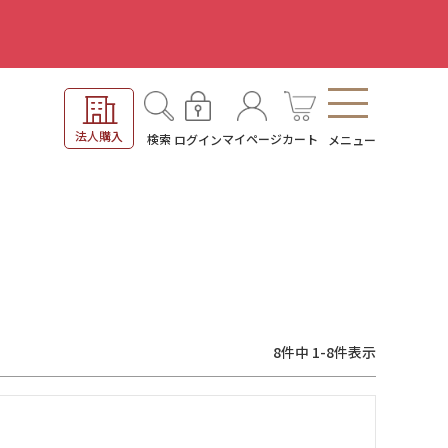
。
法人購入
検索
マイページ
カート
ログイン
メニュー
8
件中
1
-
8
件表示