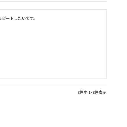
リピートしたいです。
8
件中
1
-
8
件表示