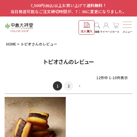
7,500円
以上お買い上げで
送料無料！
(税込)
当日発送可能なご注文締切時間が、7：30に変更になりました。
法人購入
メニュー
検索
マイページ
カート
HOME
トピオさんのレビュー
トピオさんのレビュー
12
件中
1
-
10
件表示
1
2