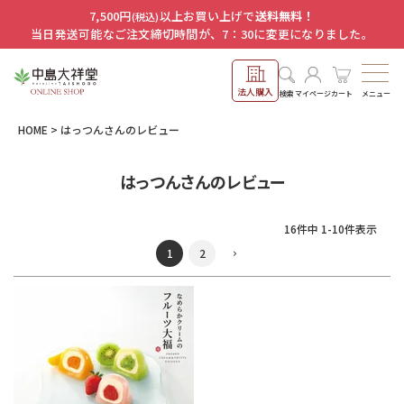
7,500円
以上お買い上げで
送料無料！
(税込)
当日発送可能なご注文締切時間が、7：30に変更になりました。
法人購入
メニュー
検索
マイページ
カート
HOME
はっつんさんのレビュー
はっつんさんのレビュー
16
件中
1
-
10
件表示
1
2