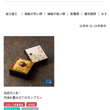
並び替え
価格が安い順
価格が高い順
新着順
優先度順
おす
21
件中
21
-
21
件表示
当店大人気！
丹波お重仕立てのモンブラン
メディア掲載商品
売れ筋
eギフト対応
包装のし不可