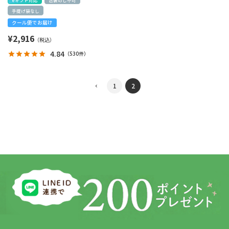
手提げ袋なし
クール便でお届け
¥
2,916
4.84
（
530件
）
1
2