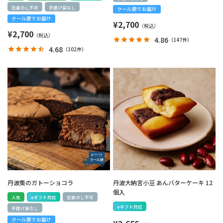
包装のし不可
手提げ袋なし
クール便でお届け
クール便でお届け
¥
2,700
¥
2,700
4.86
（
147件
）
4.68
（
102件
）
丹波栗のガトーショコラ
丹波大納言小豆 あんバターケーキ 12
個入
人気
eギフト対応
包装のし不可
eギフト対応
手提げ袋なし
クール便でお届け