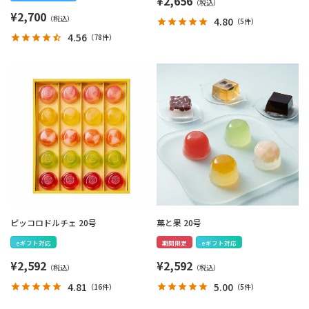
¥
2,656
¥
2,700
4.80
（
5件
）
4.56
（
78件
）
ピッコロドルチェ 20号
菓と果 20号
eギフト対応
期間限定
eギフト対応
¥
2,592
¥
2,592
4.81
5.00
（
16件
）
（
5件
）