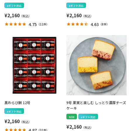
eギフト対応
eギフト対応
¥
2,160
¥
2,160
4.75
4.63
（
12件
）
（
8件
）
黒わらび餅 12号
9号 果実と楽しむ しっとり濃厚チーズ
ケーキ
eギフト対応
NEW
eギフト対応
¥
2,160
¥
2,160
4.87
（
31件
）