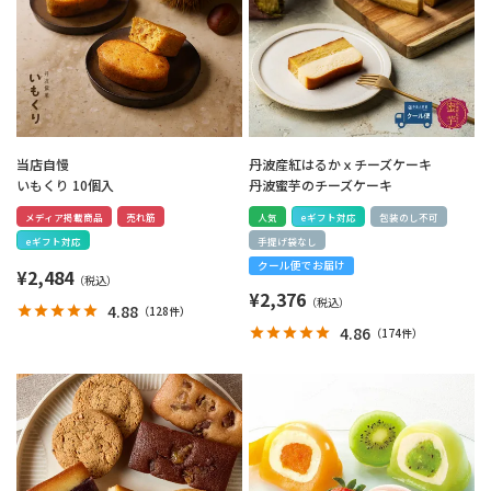
当店自慢
丹波産紅はるかｘチーズケーキ
いもくり 10個入
丹波蜜芋のチーズケーキ
メディア掲載商品
売れ筋
人気
eギフト対応
包装のし不可
eギフト対応
手提げ袋なし
クール便でお届け
¥
2,484
¥
2,376
4.88
（
128件
）
4.86
（
174件
）