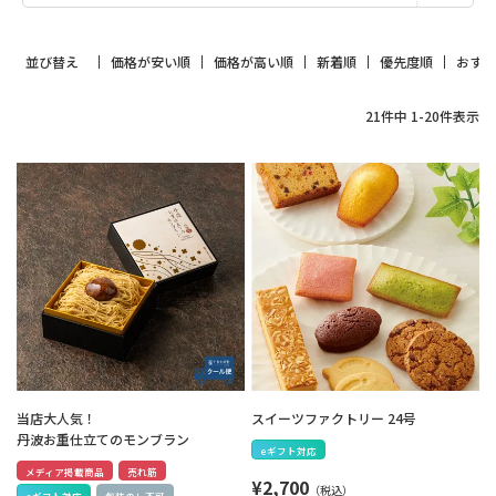
並び替え
価格が安い順
価格が高い順
新着順
優先度順
おす
21
件中
1
-
20
件表示
当店大人気！
スイーツファクトリー 24号
丹波お重仕立てのモンブラン
eギフト対応
メディア掲載商品
売れ筋
¥
2,700
eギフト対応
包装のし不可