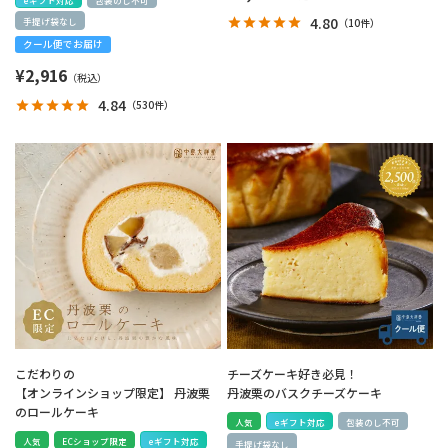
4.80
（
10件
）
手提げ袋なし
クール便でお届け
¥
2,916
4.84
（
530件
）
こだわりの
チーズケーキ好き必見！
【オンラインショップ限定】 丹波栗
丹波栗のバスクチーズケーキ
のロールケーキ
人気
eギフト対応
包装のし不可
人気
ECショップ限定
eギフト対応
手提げ袋なし