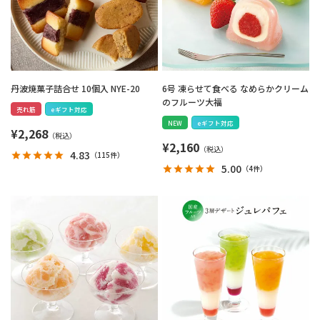
丹波焼菓子詰合せ 10個入 NYE-20
6号 凍らせて食べる なめらかクリーム
のフルーツ大福
売れ筋
eギフト対応
NEW
eギフト対応
¥
2,268
¥
2,160
4.83
（
115件
）
5.00
（
4件
）