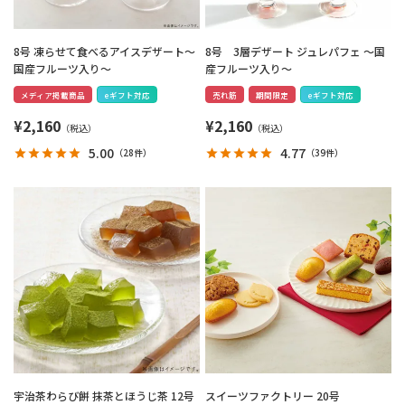
8号 凍らせて食べるアイスデザート～
8号 3層デザート ジュレパフェ ～国
国産フルーツ入り～
産フルーツ入り～
メディア掲載商品
eギフト対応
売れ筋
期間限定
eギフト対応
¥
2,160
¥
2,160
5.00
4.77
（
28件
）
（
39件
）
宇治茶わらび餅 抹茶とほうじ茶 12号
スイーツファクトリー 20号