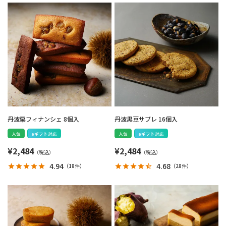
丹波栗フィナンシェ 8個入
丹波黒豆サブレ 16個入
人気
eギフト対応
人気
eギフト対応
¥
2,484
¥
2,484
4.94
4.68
（
18件
）
（
28件
）