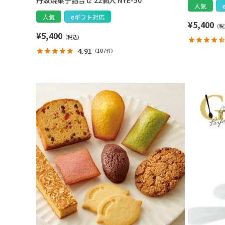
丹波焼菓子詰合せ 22個入 NYE-50
人気
人気
eギフト対応
¥
5,400
¥
5,400
4.91
（
107件
）