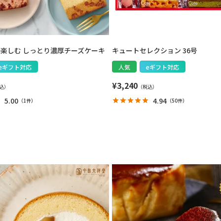
実と楽しむ しっとり濃厚チーズケーキ
キュートセレクション 36号
eギフト対応
人気
eギフト対応
¥
3,240
5.00
4.94
（
1件
）
（
50件
）