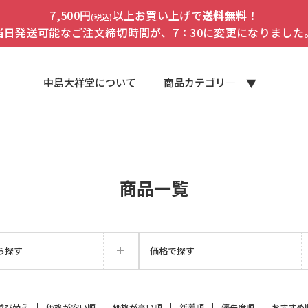
7,500円
以上お買い上げで
送料無料！
(税込)
当日発送可能なご注文締切時間が、7：30に変更になりました
中島大祥堂について
商品カテゴリ―
商品一覧
ら探す
価格で探す
並び替え
価格が安い順
価格が高い順
新着順
優先度順
おすすめ