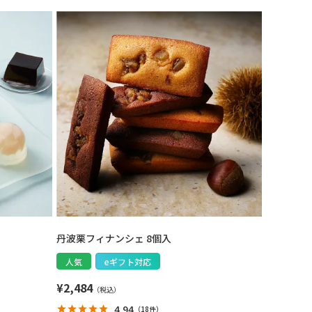
丹波栗フィナンシェ 8個入
人気
eギフト対応
¥
2,484
4.94
（
18件
）