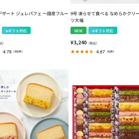
デザート ジュレパフェ ～国産フルー
9号 凍らせて食べる なめらかクリ
ツ大福
eギフト対応
NEW
eギフト対応
¥
3,240
4.78
4.67
（
46件
）
（
6件
）