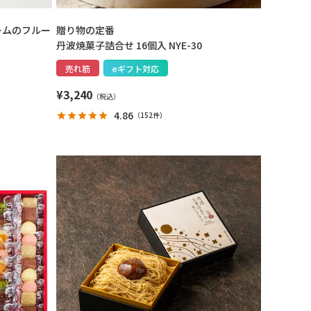
ームのフルー
贈り物の定番
丹波焼菓子詰合せ 16個入 NYE-30
売れ筋
eギフト対応
¥
3,240
4.86
（
152件
）