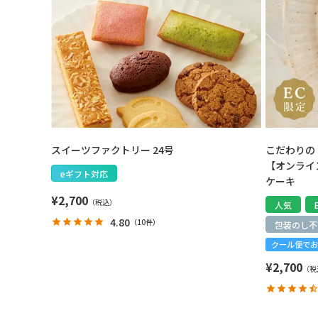
スイーツファクトリー 24号
こだわりの
【オンライ
eギフト対応
ケーキ
¥
2,700
人気
4.80
（
10件
）
包装のし不
クール便でお
¥
2,700