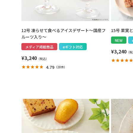
12号 凍らせて食べるアイスデザート～国産フ
15号 果
ルーツ入り～
NEW
メディア掲載商品
eギフト対応
¥
3,240
¥
3,240
4.79
（
28件
）