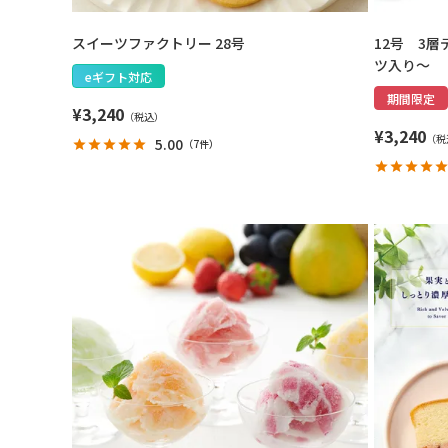
スイーツファクトリー 28号
12号 3層
ツ入り～
eギフト対応
期間限定
¥
3,240
¥
3,240
5.00
（
7件
）