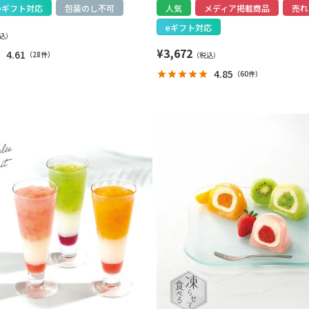
eギフト対応
包装のし不可
人気
メディア掲載商品
売れ
eギフト対応
¥
3,672
4.61
（
28件
）
4.85
（
60件
）