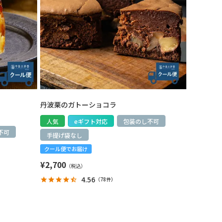
丹波栗のガトーショコラ
人気
eギフト対応
包装のし不可
不可
手提げ袋なし
クール便でお届け
¥
2,700
4.56
（
78件
）