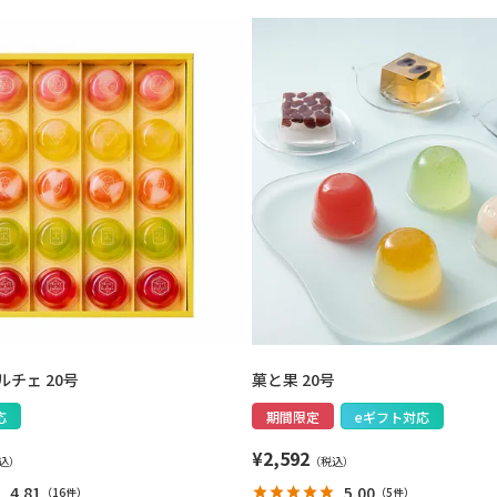
チェ 20号
菓と果 20号
応
期間限定
eギフト対応
¥
2,592
4.81
5.00
（
16件
）
（
5件
）