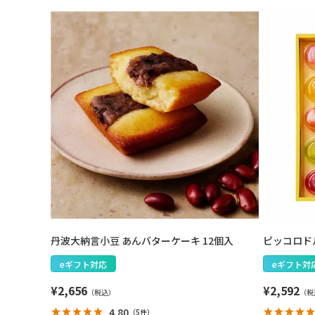
丹波大納言小豆 あんバターケーキ 12個入
ピッコロドル
eギフト対応
eギフト対
¥
2,656
¥
2,592
4.80
（
5件
）