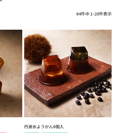
64
件中
1
-
20
件表示
丹波水ようかん6個入