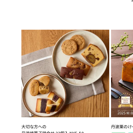
大切な方への
丹波栗のけ