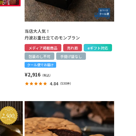
当店大人気！
丹波お重仕立てのモンブラン
メディア掲載商品
売れ筋
eギフト対応
包装のし不可
手提げ袋なし
クール便でお届け
¥
2,916
4.84
（
530件
）