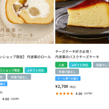
チーズケーキ好き必見！
ンショップ限定】 丹波栗のロール
丹波栗のバスクチーズケーキ
人気
eギフト対応
包装のし
ECショップ限定
eギフト対応
手提げ袋なし
可
手提げ袋なし
クール便でお届け
届け
¥
2,700
4.86
（
147件
）
4.68
（
102件
）