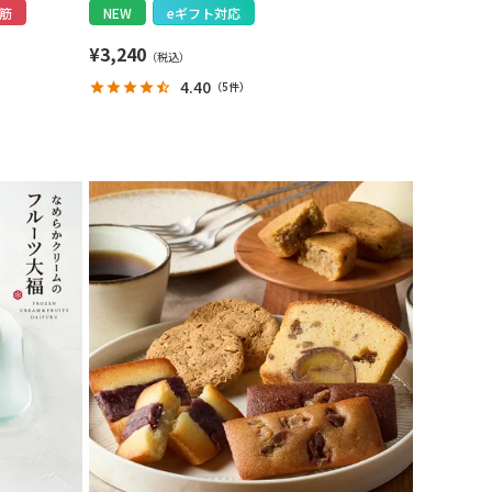
筋
NEW
eギフト対応
¥
3,240
4.40
（
5件
）