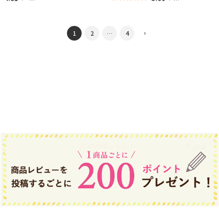
1
2
…
4