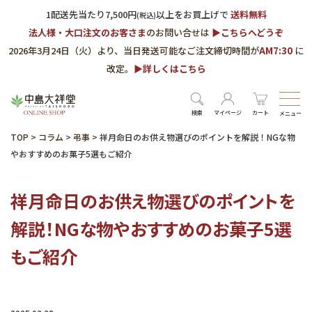
1配送先当たり7,500円
以上をお買上げで
送料無料
(税込)
法人様・大口注文のお客さま
のお問い合せは
▶︎こちらへどうぞ
2026年3月24日（火）より、当日発送可能なご注文締切時間が
AM7:30
に
改定。
▶︎詳しくはこちら
検索
マイページ
カート
メニュー
TOP
>
コラム
>
弔事
>
祥月命日のお供え物選びのポイントを解説！NGな物
やおすすめのお菓子5選もご紹介
祥月命日のお供え物選びのポイントを
解説！NGな物やおすすめのお菓子5選
もご紹介