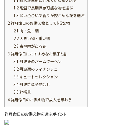
1.1
故人が生前に好んでいた物を選ぶ
1.2
常温で長期保存可能な物を選ぶ
1.3
淡い色合いで香りが控えめな花を選ぶ
2
祥月命日のお供え物としてNGな物
2.1
肉・魚・酒
2.2
大きい物・重い物
2.3
毒や棘がある花
3
祥月命日におすすめなお菓子5選
3.1
丹波栗のバームクーヘン
3.2
丹波栗のフィナンシェ
3.3
キュートセレクション
3.4
丹波焼菓子詰合せ
3.5
粋撰菓
4
祥月命日のお供え物で故人を弔おう
祥月命日のお供え物を選ぶポイント