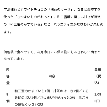
宇治抹茶とホワイトチョコの「抹茶のけーき」、なると金時芋を
使った「さつまいものがれっと」、和三蜜糖の優しい甘さが特徴
の「和三蜜のかすていら」など、バラエティ豊かな味わいが楽しめ
ます。
個包装で食べやすく、祥月命日のお供え物にもふさわしい商品と
なっています。
内
金額
容
内容
（税
量
込）
和三蜜のかすていら1個／抹茶のけーき2個／くる
8
1,08
み餡のぱい1個／さつまい物がれっと2枚／黒ごま
個
0円
の薄板くっきい2枚