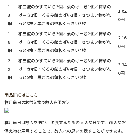
1
和三蜜のかすていら2個／栗のけーき1個／抹茶の
1,62
3
けーき2個／くるみ餡のぱい2個／さつまい物がれ
0円
個
っと3枚／黒ごまの薄板くっきい3枚
1
和三蜜のかすていら2個／栗のけーき2個／抹茶の
2,16
8
けーき4個／くるみ餡のぱい2個／さつまい物がれ
0円
個
っと4枚／黒ごまの薄板くっきい4枚
2
和三蜜のかすていら3個／栗のけーき3個／抹茶の
3,24
5
けーき4個／くるみ餡のぱい4個／さつまい物がれ
0円
個
っと5枚／黒ごまの薄板くっきい6枚
商品詳細はこちら
祥月命日のお供え物で故人を弔おう
祥月命日は故人を偲び、供養するための大切な日です。適切なお
供え物を用意することで、故人への思いを表すことができます。