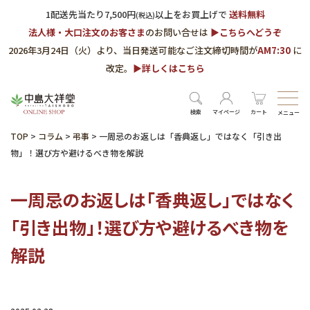
1配送先当たり7,500円
以上をお買上げで
送料無料
(税込)
法人様・大口注文のお客さま
のお問い合せは
▶︎こちらへどうぞ
2026年3月24日（火）より、当日発送可能なご注文締切時間が
AM7:30
に
改定。
▶︎詳しくはこちら
検索
マイページ
カート
メニュー
TOP
>
コラム
>
弔事
>
一周忌のお返しは「香典返し」ではなく「引き出
物」！選び方や避けるべき物を解説
一周忌のお返しは「香典返し」ではなく
「引き出物」！選び方や避けるべき物を
解説