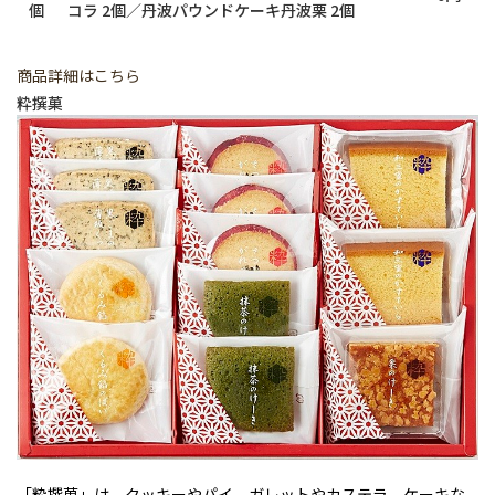
個
コラ 2個／丹波パウンドケーキ丹波栗 2個
商品詳細はこちら
粋撰菓
「粋撰菓」は、クッキーやパイ、ガレットやカステラ、ケーキな