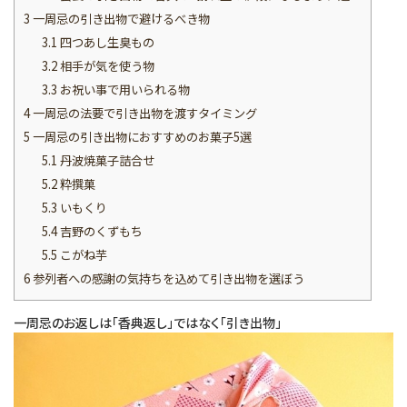
3
一周忌の引き出物で避けるべき物
3.1
四つあし生臭もの
3.2
相手が気を使う物
3.3
お祝い事で用いられる物
4
一周忌の法要で引き出物を渡すタイミング
5
一周忌の引き出物におすすめのお菓子5選
5.1
丹波焼菓子詰合せ
5.2
粋撰菓
5.3
いもくり
5.4
吉野のくずもち
5.5
こがね芋
6
参列者への感謝の気持ちを込めて引き出物を選ぼう
一周忌のお返しは「香典返し」ではなく「引き出物」