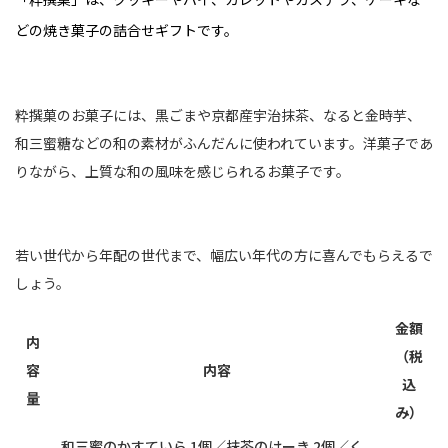
どの焼き菓子の詰合せギフトです。
粋撰菓のお菓子には、黒ごまや京都産宇治抹茶、なると金時芋、
和三蜜糖などの和の素材がふんだんに使われています。洋菓子であ
りながら、上質な和の風味を感じられるお菓子です。
若い世代から年配の世代まで、幅広い年代の方に喜んでもらえるで
しょう。
金額
内
（税
容
内容
込
量
み）
和三蜜のかすていら 1個／抹茶のけーき 2個／く