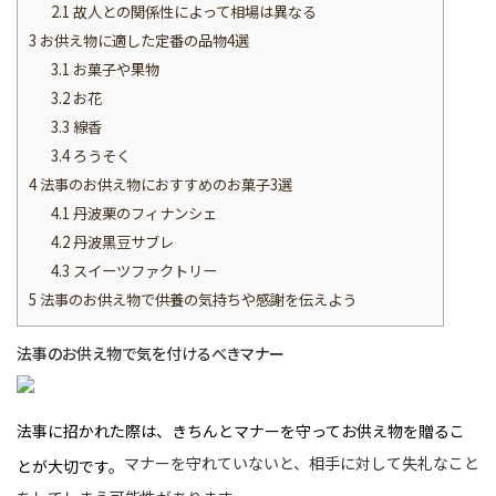
2.1
故人との関係性によって相場は異なる
3
お供え物に適した定番の品物4選
3.1
お菓子や果物
3.2
お花
3.3
線香
3.4
ろうそく
4
法事のお供え物におすすめのお菓子3選
4.1
丹波栗のフィナンシェ
4.2
丹波黒豆サブレ
4.3
スイーツファクトリー
5
法事のお供え物で供養の気持ちや感謝を伝えよう
法事のお供え物で気を付けるべきマナー
法事に招かれた際は、きちんとマナーを守ってお供え物を贈るこ
マナーを守れていないと、相手に対して失礼なこと
とが大切です。