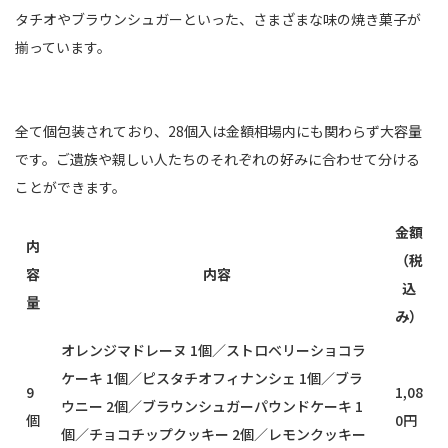
タチオやブラウンシュガーといった、さまざまな味の焼き菓子が
揃っています。
全て個包装されており、28個入は金額相場内にも関わらず大容量
です。ご遺族や親しい人たちのそれぞれの好みに合わせて分ける
ことができます。
金額
内
（税
容
内容
込
量
み）
オレンジマドレーヌ 1個／ストロベリーショコラ
ケーキ 1個／ピスタチオフィナンシェ 1個／ブラ
9
1,08
ウニー 2個／ブラウンシュガーパウンドケーキ 1
個
0円
個／チョコチップクッキー 2個／レモンクッキー