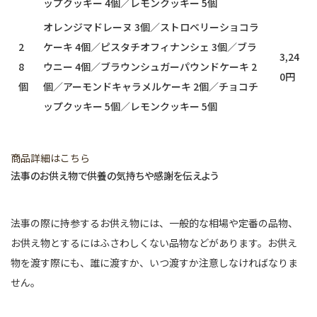
ップクッキー 4個／レモンクッキー 5個
オレンジマドレーヌ 3個／ストロベリーショコラ
2
ケーキ 4個／ピスタチオフィナンシェ 3個／ブラ
3,24
8
ウニー 4個／ブラウンシュガーパウンドケーキ 2
0円
個
個／アーモンドキャラメルケーキ 2個／チョコチ
ップクッキー 5個／レモンクッキー 5個
商品詳細はこちら
法事のお供え物で供養の気持ちや感謝を伝えよう
法事の際に持参するお供え物には、一般的な相場や定番の品物、
お供え物とするにはふさわしくない品物などがあります。お供え
物を渡す際にも、誰に渡すか、いつ渡すか注意しなければなりま
せん。