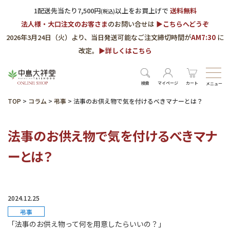
1配送先当たり7,500円
以上をお買上げで
送料無料
(税込)
法人様・大口注文のお客さま
のお問い合せは
▶︎こちらへどうぞ
2026年3月24日（火）より、当日発送可能なご注文締切時間が
AM7:30
に
改定。
▶︎詳しくはこちら
検索
マイページ
カート
メニュー
TOP
>
コラム
>
弔事
>
法事のお供え物で気を付けるべきマナーとは？
法事のお供え物で気を付けるべきマナ
ーとは？
2024.12.25
弔事
「法事のお供え物って何を用意したらいいの？」