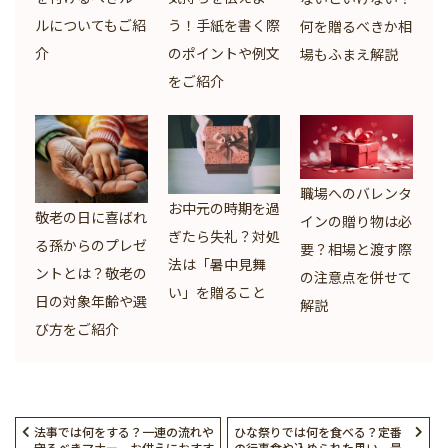
ルについてもご紹
う！手紙を書く際
何を贈るべきか相
介
のポイントや例文
場もふまえ解説
をご紹介
職場へのバレンタ
お中元の時期を過
敬老の日に喜ばれ
インの贈り物は必
ぎたら失礼？対処
る孫からのプレゼ
要？相場と渡す際
法は「暑中見舞
ントとは？敬老の
の注意点を併せて
い」を贈ること
日の対象年齢や選
解説
び方をご紹介
法事では何をする？一連の流れや
ひな祭りでは何を食べる？定番
守るべきマナー、お供えにおすす
の行事食や込められた思い、最