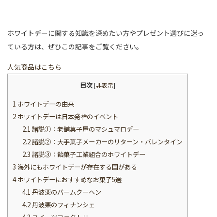
ホワイトデーに関する知識を深めたい方やプレゼント選びに迷っ
ている方は、ぜひこの記事をご覧ください。
人気商品はこちら
目次
[
非表示
]
1
ホワイトデーの由来
2
ホワイトデーは日本発祥のイベント
2.1
諸説➀：老舗菓子屋のマシュマロデー
2.2
諸説➁：大手菓子メーカーのリターン・バレンタイン
2.3
諸説➂：飴菓子工業組合のホワイトデー
3
海外にもホワイトデーが存在する国がある
4
ホワイトデーにおすすめなお菓子5選
4.1
丹波栗のバームクーヘン
4.2
丹波栗のフィナンシェ