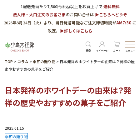
1配送先当たり7,500円
以上をお買上げで
送料無料
(税込)
法人様・大口注文のお客さま
のお問い合せは
▶︎こちらへどうぞ
2026年3月24日（火）より、当日発送可能なご注文締切時間が
AM7:30
に
改定。
▶︎詳しくはこちら
検索
マイページ
カート
メニュー
TOP
>
コラム
>
季節の贈り物
>
日本発祥のホワイトデーの由来は？発祥の歴
史やおすすめの菓子をご紹介
日本発祥のホワイトデーの由来は？発
祥の歴史やおすすめの菓子をご紹介
2025.01.15
季節の贈り物