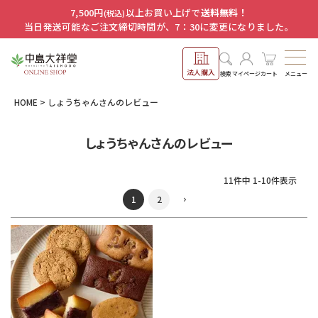
7,500円
以上お買い上げで
送料無料！
(税込)
当日発送可能なご注文締切時間が、7：30に変更になりました。
法人購入
メニュー
検索
マイページ
カート
HOME
しょうちゃんさんのレビュー
しょうちゃんさんのレビュー
11
件中
1
-
10
件表示
1
2