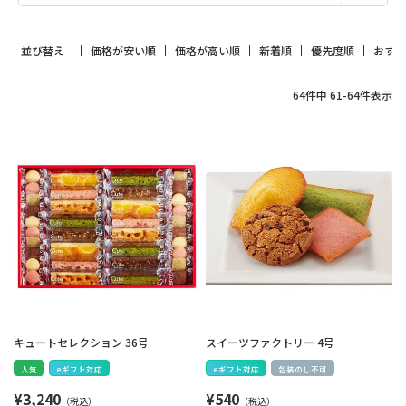
並び替え
価格が安い順
価格が高い順
新着順
優先度順
おす
64
件中
61
-
64
件表示
キュートセレクション 36号
スイーツファクトリー 4号
人気
eギフト対応
eギフト対応
包装のし不可
¥
3,240
¥
540