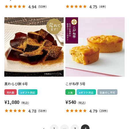
4.94
4.75
（
50件
）
（
4件
）
黒わらび餅 6号
こがね芋 5号
売れ筋
eギフト対応
人気
eギフト対応
包装のし不可
¥
1,080
¥
540
4.78
4.79
（
58件
）
（
29件
）
1
…
3
4