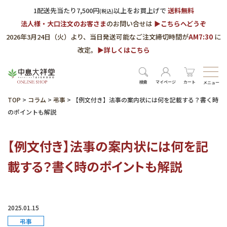
1配送先当たり7,500円
以上をお買上げで
送料無料
(税込)
法人様・大口注文のお客さま
のお問い合せは
▶︎こちらへどうぞ
2026年3月24日（火）より、当日発送可能なご注文締切時間が
AM7:30
に
改定。
▶︎詳しくはこちら
検索
マイページ
カート
メニュー
TOP
>
コラム
>
弔事
>
【例文付き】法事の案内状には何を記載する？書く時
のポイントも解説
【例文付き】法事の案内状には何を記
載する？書く時のポイントも解説
2025.01.15
弔事