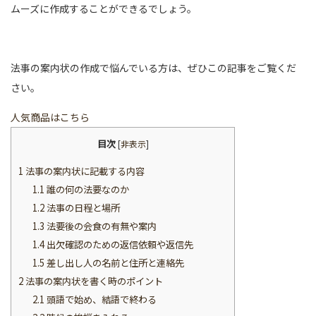
ムーズに作成することができるでしょう。
法事の案内状の作成で悩んでいる方は、ぜひこの記事をご覧くだ
さい。
人気商品はこちら
目次
[
非表示
]
1
法事の案内状に記載する内容
1.1
誰の何の法要なのか
1.2
法事の日程と場所
1.3
法要後の会食の有無や案内
1.4
出欠確認のための返信依頼や返信先
1.5
差し出し人の名前と住所と連絡先
2
法事の案内状を書く時のポイント
2.1
頭語で始め、結語で終わる