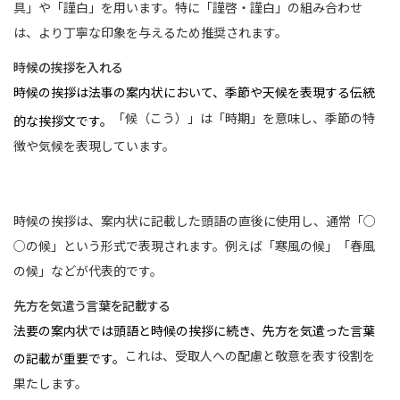
具」や「謹白」を用います。特に「謹啓・謹白」の組み合わせ
は、より丁寧な印象を与えるため推奨されます。
時候の挨拶を入れる
時候の挨拶は法事の案内状において、季節や天候を表現する伝統
「候（こう）」は「時期」を意味し、季節の特
的な挨拶文です。
徴や気候を表現しています。
時候の挨拶は、案内状に記載した頭語の直後に使用し、通常「○
○の候」という形式で表現されます。例えば「寒風の候」「春風
の候」などが代表的です。
先方を気遣う言葉を記載する
法要の案内状では頭語と時候の挨拶に続き、先方を気遣った言葉
これは、受取人への配慮と敬意を表す役割を
の記載が重要です。
果たします。