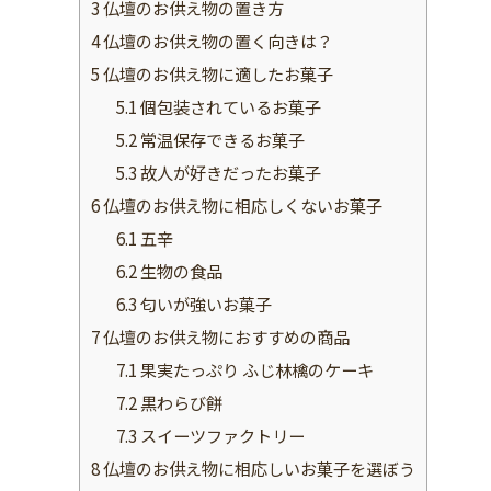
3
仏壇のお供え物の置き方
4
仏壇のお供え物の置く向きは？
5
仏壇のお供え物に適したお菓子
5.1
個包装されているお菓子
5.2
常温保存できるお菓子
5.3
故人が好きだったお菓子
6
仏壇のお供え物に相応しくないお菓子
6.1
五辛
6.2
生物の食品
6.3
匂いが強いお菓子
7
仏壇のお供え物におすすめの商品
7.1
果実たっぷり ふじ林檎のケーキ
7.2
黒わらび餅
7.3
スイーツファクトリー
8
仏壇のお供え物に相応しいお菓子を選ぼう