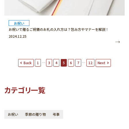
お祝い
お祝いで贈るご祝儀のお札の入れ方は？包み方やマナーを解説！
2024.12.25
投
…
…
Back
Next
1
3
4
5
6
7
12
稿
ナ
ビ
ゲ
ー
カテゴリ一覧
シ
ョ
ン
お祝い
季節の贈り物
弔事