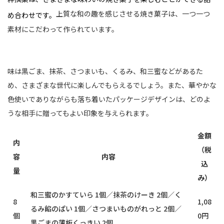
上質な和の趣を感じさせる焼き菓子は、一つ一つ
め合わせです。
素材にこだわって作られています。
味は黒ごま、抹茶、さつまいも、くるみ、和三蜜などがあるた
め、さまざまな世代に楽しんでもらえるでしょう。また、華やかな
色使いでありながらも落ち着いたパッケージデザインは、どのよ
うな相手に贈ってもよい印象を与えられます。
金額
内
（税
容
内容
込
量
み）
和三蜜のかすていら 1個／抹茶のけーき 2個／く
8
1,08
るみ餡のぱい 1個／さつまいものがれっと 2個／
個
0円
黒ごまの薄板くっきい 2個