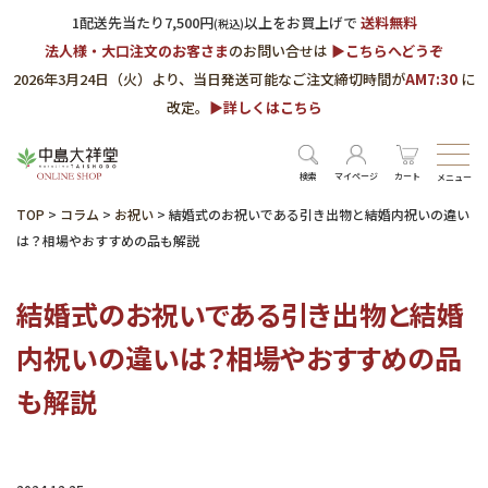
1配送先当たり7,500円
以上をお買上げで
送料無料
(税込)
法人様・大口注文のお客さま
のお問い合せは
▶︎こちらへどうぞ
2026年3月24日（火）より、当日発送可能なご注文締切時間が
AM7:30
に
改定。
▶︎詳しくはこちら
検索
マイページ
カート
メニュー
TOP
>
コラム
>
お祝い
>
結婚式のお祝いである引き出物と結婚内祝いの違い
は？相場やおすすめの品も解説
結婚式のお祝いである引き出物と結婚
内祝いの違いは？相場やおすすめの品
も解説