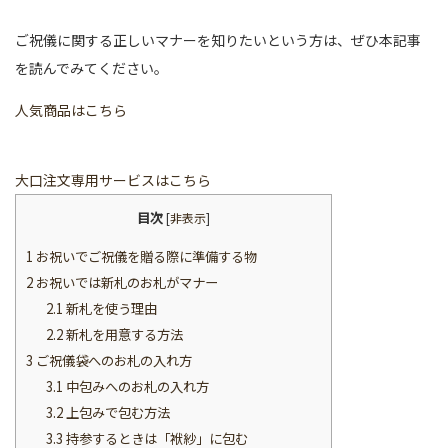
ご祝儀に関する正しいマナーを知りたいという方は、ぜひ本記事
を読んでみてください。
人気商品はこちら
大口注文専用サービスはこちら
目次
[
非表示
]
1
お祝いでご祝儀を贈る際に準備する物
2
お祝いでは新札のお札がマナー
2.1
新札を使う理由
2.2
新札を用意する方法
3
ご祝儀袋へのお札の入れ方
3.1
中包みへのお札の入れ方
3.2
上包みで包む方法
3.3
持参するときは「袱紗」に包む