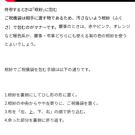
持参するときは「袱紗」に包む
ご祝儀袋は相手に渡す物であるため、汚さないよう袱紗（ふく
慶事のときは、赤やピンク、オレンジ
さ）で包むのがマナーです。
など暖色系か、慶事・弔事どちらにも使える紫の色の袱紗を使う
とよいでしょう。
袱紗でご祝儀袋を包む手順は以下の通りです。
1.袱紗を裏側にしてひし形の形に置く。
2.袱紗の中央からやや左寄りに、ご祝儀袋を置く。
3.布を「左、上、下、右」の順で折り込む。
4.余った部分を裏側に折り返す。