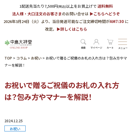
1配送先当たり7,500円
以上をお買上げで
送料無料
(税込)
法人様・大口注文のお客さま
のお問い合せは
▶︎こちらへどうぞ
2026年3月24日（火）より、当日発送可能なご注文締切時間が
AM7:30
に
改定。
▶︎詳しくはこちら
検索
マイページ
カート
メニュー
TOP
>
コラム
>
お祝い
>
お祝いで贈るご祝儀のお札の入れ方は？包み方やマ
ナーを解説！
お祝いで贈るご祝儀のお札の入れ方
は？包み方やマナーを解説！
2024.12.25
お祝い