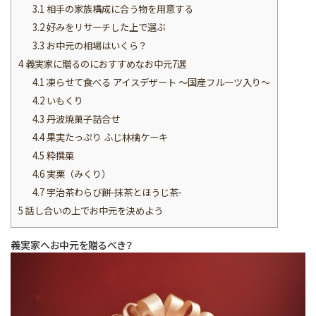
3.1
相手の家族構成に合う物を用意する
3.2
好みをリサーチした上で選ぶ
3.3
お中元の相場はいくら？
4
義実家に贈るのにおすすめなお中元7選
4.1
凍らせて食べる アイスデザート 〜国産フルーツ入り〜
4.2
いもくり
4.3
丹波焼菓子詰合せ
4.4
果実たっぷり ふじ林檎ケーキ
4.5
粋撰菓
4.6
実栗（みくり）
4.7
宇治茶わらび餅-抹茶とほうじ茶-
5
話し合いの上でお中元を決めよう
義実家へお中元を贈るべき？