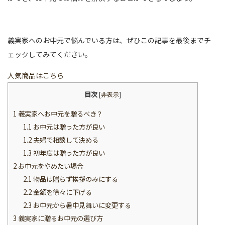
義実家へのお中元で悩んでいる方は、ぜひこの記事を最後までチ
ェックしてみてください。
人気商品はこちら
目次
[
非表示
]
1
義実家へお中元を贈るべき？
1.1
お中元は贈った方が良い
1.2
夫婦で相談して決める
1.3
初年度は贈った方が良い
2
お中元をやめたい場合
2.1
物品は贈らず挨拶のみにする
2.2
金額を徐々に下げる
2.3
お中元から暑中見舞いに変更する
3
義実家に贈るお中元の選び方