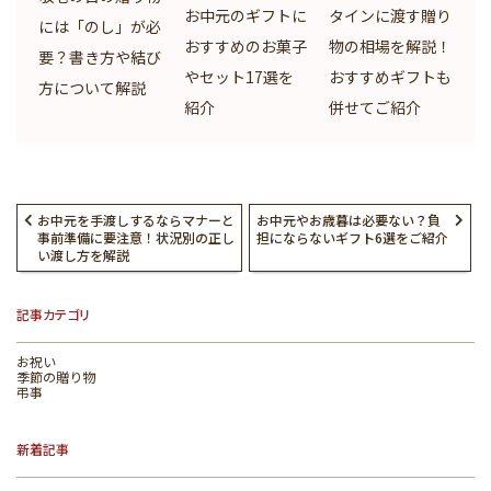
お中元のギフトに
タインに渡す贈り
には「のし」が必
おすすめのお菓子
物の相場を解説！
要？書き方や結び
やセット17選を
おすすめギフトも
方について解説
紹介
併せてご紹介
お中元を手渡しするならマナーと
お中元やお歳暮は必要ない？負
事前準備に要注意！状況別の正し
担にならないギフト6選をご紹介
い渡し方を解説
記事カテゴリ
お祝い
季節の贈り物
弔事
新着記事