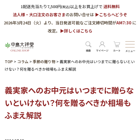
1配送先当たり7,500円
以上をお買上げで
送料無料
(税込)
法人様・大口注文のお客さま
のお問い合せは
▶︎こちらへどうぞ
2026年3月24日（火）より、当日発送可能なご注文締切時間が
AM7:30
に
改定。
▶︎詳しくはこちら
検索
マイページ
カート
メニュー
TOP
>
コラム
>
季節の贈り物
>
義実家へのお中元はいつまでに贈らないとい
けない？何を贈るべきか相場もふまえ解説
義実家へのお中元はいつまでに贈らな
いといけない？何を贈るべきか相場も
ふまえ解説