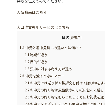
持ちを伝えてみてください。
人気商品はこちら
大口注文専用サービスはこちら
目次
[
非表示
]
1
お中元と暑中見舞いの違いとは何か？
1.1
時期が違う
1.2
目的が違う
1.3
喪中に対する考え方が違う
2
お中元を渡すときのマナー
2.1
お中元では送り状や挨拶文を付けて贈り物をす
2.2
お中元の贈り物は風呂敷やのし紙に包んで贈る
2.3
お中元の贈り物をもらったらすぐにお礼状を返
2.4
お中元を過ぎてしまったら暑中見舞いでギフト