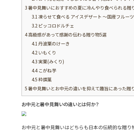
3
暑中見舞いにおすすめの夏に冷んやり食べられる贈
3.1
凍らせて食べる アイスデザート 〜国産フルー
3.2
ピッコロドルチェ
4
高級感があって感謝の伝わる贈り物5選
4.1
丹波栗のけーき
4.2
いもくり
4.3
実栗(みくり)
4.4
こがね芋
4.5
粋撰菓
5
暑中見舞いとお中元の違いを抑えて趣旨にあった贈
お中元と暑中見舞いの違いとは何か？
お中元と暑中見舞いはどちらも日本の伝統的な贈り