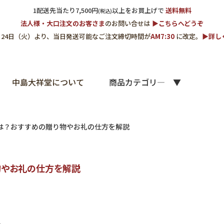
1配送先当たり7,500円
以上をお買上げで
送料無料
(税込)
法人様・大口注文のお客さま
のお問い合せは
▶︎こちらへどうぞ
3月24日（火）より、当日発送可能なご注文締切時間が
AM7:30
に改定。
▶︎詳
中島大祥堂について
商品カテゴリ―
は？おすすめの贈り物やお礼の仕方を解説
物やお礼の仕方を解説