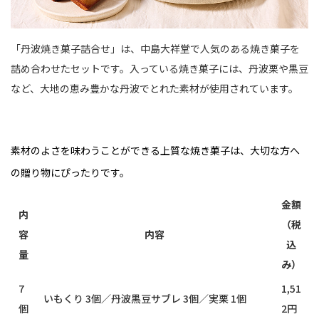
「丹波焼き菓子詰合せ」は、中島大祥堂で人気のある焼き菓子を
詰め合わせたセットです。入っている焼き菓子には、丹波栗や黒豆
など、大地の恵み豊かな丹波でとれた素材が使用されています。
素材のよさを味わうことができる上質な焼き菓子は、大切な方へ
の贈り物にぴったりです。
金額
内
（税
容
内容
込
量
み）
7
1,51
いもくり 3個／丹波黒豆サブレ 3個／実栗 1個
個
2円