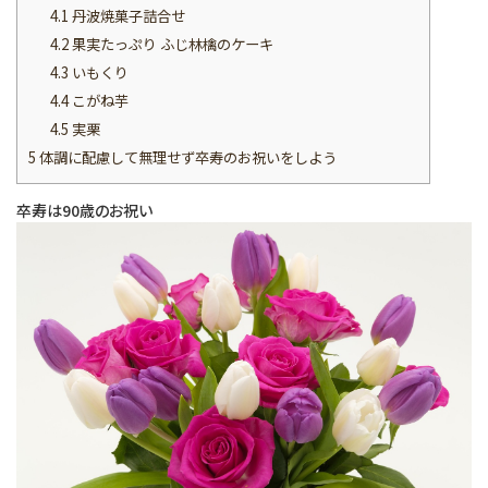
4.1
丹波焼菓子詰合せ
4.2
果実たっぷり ふじ林檎のケーキ
4.3
いもくり
4.4
こがね芋
4.5
実栗
5
体調に配慮して無理せず卒寿のお祝いをしよう
卒寿は90歳のお祝い