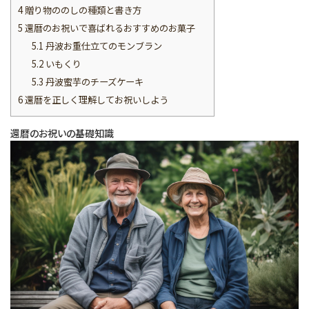
4
贈り物ののしの種類と書き方
5
還暦のお祝いで喜ばれるおすすめのお菓子
5.1
丹波お重仕立てのモンブラン
5.2
いもくり
5.3
丹波蜜芋のチーズケーキ
6
還暦を正しく理解してお祝いしよう
還暦のお祝いの基礎知識