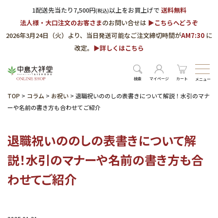
1配送先当たり7,500円
以上をお買上げで
送料無料
(税込)
法人様・大口注文のお客さま
のお問い合せは
▶︎こちらへどうぞ
2026年3月24日（火）より、当日発送可能なご注文締切時間が
AM7:30
に
改定。
▶︎詳しくはこちら
検索
マイページ
カート
メニュー
TOP
>
コラム
>
お祝い
>
退職祝いののしの表書きについて解説！水引のマナ
ーや名前の書き方も合わせてご紹介
退職祝いののしの表書きについて解
説！水引のマナーや名前の書き方も合
わせてご紹介