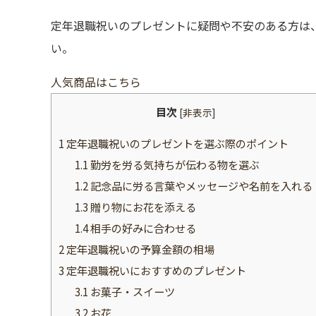
定年退職祝いのプレゼントに疑問や不安のある方は
い。
人気商品はこちら
目次
[
非表示
]
1
定年退職祝いのプレゼントを選ぶ際のポイント
1.1
勤労を労る気持ちが伝わる物を選ぶ
1.2
記念品に労る言葉やメッセージや名前を入れる
1.3
贈り物にお花を添える
1.4
相手の好みに合わせる
2
定年退職祝いの予算金額の相場
3
定年退職祝いにおすすめのプレゼント
3.1
お菓子・スイーツ
3.2
お花