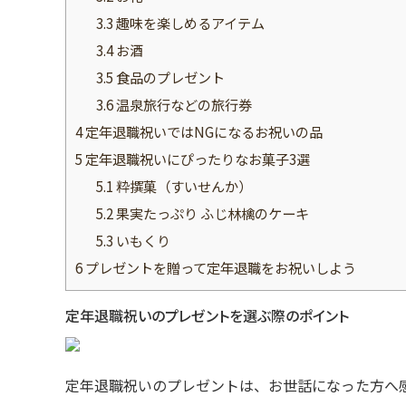
3.3
趣味を楽しめるアイテム
3.4
お酒
3.5
食品のプレゼント
3.6
温泉旅行などの旅行券
4
定年退職祝いではNGになるお祝いの品
5
定年退職祝いにぴったりなお菓子3選
5.1
粋撰菓（すいせんか）
5.2
果実たっぷり ふじ林檎のケーキ
5.3
いもくり
6
プレゼントを贈って定年退職をお祝いしよう
定年退職祝いのプレゼントを選ぶ際のポイント
定年退職祝いのプレゼントは、お世話になった方へ