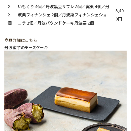
2
いもくり 4個／丹波黒豆サブレ 8個／実栗 4個／丹
5,40
2
波栗フィナンシェ 2個／丹波栗フィナンシェショ
0円
個
コラ 2個／丹波パウンドケーキ丹波栗 2個
商品詳細はこちら
丹波蜜芋のチーズケーキ