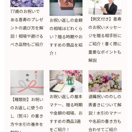
77歳のお祝いで
【例文付き】喜寿
ある喜寿のプレゼ
お祝い返しの金額
のお祝いメッセー
ントの選び方を解
の相場はどれくら
ジを贈る相手別に
説！相場や避ける
い？贈る時期やお
ご紹介！書く際に
べき品物もご紹介
すすめの商品を紹
重要なポイントも
介！
解説
お祝い返しの基本
退職祝いののしの
【種類別】お祝い
マナー、贈る時期
表書きについて解
のお返しに使うの
や金額の相場、お
説！水引のマナー
し（熨斗）の書き
すすめの商品3選
や名前の書き方も
方や水引の基本を
をご紹介！
合わせてご紹介